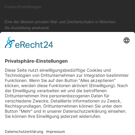
Cookie-Einstellungen
Eine der ältesten privaten Mal- und Zeichenschulen in München.
Als Ausbildung anerkannt.
Tradition trifft Design: Ihr Mappenkurs im Studio Zeiler München
Als eine der ältesten Adressen für Mappenvorbereitung in Bayern steht
das Studio Zeiler für Qualität im Präsenzunterricht. Ob Industriedesign-
Skizzen, typografische Konzepte für Kommunikationsdesign oder freies
Zeichnen – wir begleiten Sie persönlich und exklusiv direkt bei uns im
Atelier.
Hinweis für Suchanfragen: Sie finden unser Atelier ausschließlich vor
Ort unter der Adresse: Olgastraße 15, 80636 München. (Oftmals
fälschlich gesucht unter: Studio Sailer, Mappenschule München, Studio
Zeiler Onlinekurs oder Zeichenschule Neuhausen).
Folge uns auf Social-Media
Instagram
TikTok