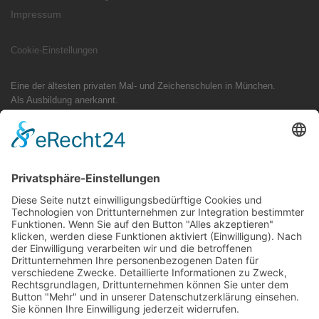
Impressum
Cookie-Einstellungen
Eine der ältesten privaten Mal- und Zeichenschulen in München.
Als Ausbildung anerkannt.
Tradition trifft Design: Ihr Mappenkurs im Studio Zeiler München
Als eine der ältesten Adressen für Mappenvorbereitung in Bayern steht
das Studio Zeiler für Qualität im Präsenzunterricht. Ob Industriedesign-
Skizzen, typografische Konzepte für Kommunikationsdesign oder freies
Zeichnen – wir begleiten Sie persönlich und exklusiv direkt bei uns im
Atelier.
Hinweis für Suchanfragen: Sie finden unser Atelier ausschließlich vor
Ort unter der Adresse: Olgastraße 15, 80636 München. (Oftmals
fälschlich gesucht unter: Studio Sailer, Mappenschule München, Studio
Zeiler Onlinekurs oder Zeichenschule Neuhausen).
Folge uns auf Social-Media