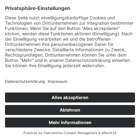
Katharina, ich wollte mich nochmal bei Dir bedanken! Ich
wurde an der Nürnberger und Weimarer Kunstakademie
genommen! Ich freu mich so und werde jetzt nach Weimar
ziehen. Andrea N.
ANDREA N.
Modedesign
Hi Katarina
Hab gerade die Rückmeldung bekommen von der
Hochschule und wurde 🤩zugelassen.
Und am 5.08. wurde ich bei der TUM eingeladen zur
Prüfung 👌
Freu mich total und wircklich noch mal großes Danke für