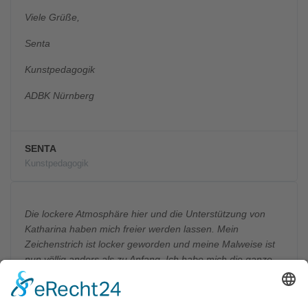
Viele Grüße,
Senta
Kunstpedagogik
ADBK Nürnberg
SENTA
Kunstpedagogik
Die lockere Atmosphäre hier und die Unterstützung von
Katharina haben mich freier werden lassen. Mein
Zeichenstrich ist locker geworden und meine Malweise ist
nun völlig anders als zu Anfang. Ich habe mich die ganze
Zeit hier sehr wohl gefühlt. Die Mappe für Modedesign, die
ich hier fertiggestellt habe, wurde angenommen und die
Aufnahmeprüfung habe ich geschafft. Judith R. Hallo liebe