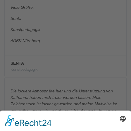
Viele Grüße,
Senta
Kunstpedagogik
ADBK Nürnberg
SENTA
Kunstpedagogik
Die lockere Atmosphäre hier und die Unterstützung von
Katharina haben mich freier werden lassen. Mein
Zeichenstrich ist locker geworden und meine Malweise ist
nun völlig anders als zu Anfang. Ich habe mich die ganze
Zeit hier sehr wohl gefühlt. Die Mappe für Modedesign, die
ich hier fertiggestellt habe, wurde angenommen und die
Aufnahmeprüfung habe ich geschafft. Judith R. Hallo liebe