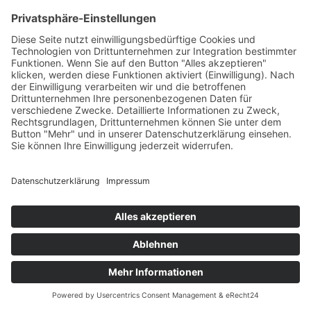
Katharina, ich wollte mich nochmal bei Dir bedanken! Ich
wurde an der Nürnberger und Weimarer Kunstakademie
genommen! Ich freu mich so und werde jetzt nach Weimar
ziehen. Andrea N.
ANDREA N.
Modedesign
Hi Katarina
Hab gerade die Rückmeldung bekommen von der
Hochschule und wurde 🤩zugelassen.
Und am 5.08. wurde ich bei der TUM eingeladen zur
Prüfung 👌
Freu mich total und wircklich noch mal großes Danke für