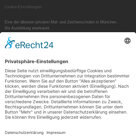
Cookie-Einstellungen
Eine der ältesten privaten Mal- und Zeichenschulen in München.
Als Ausbildung anerkannt.
Tradition trifft Design: Ihr Mappenkurs im Studio Zeiler München
Als eine der ältesten Adressen für Mappenvorbereitung in Bayern steht
das Studio Zeiler für Qualität im Präsenzunterricht. Ob Industriedesign-
Skizzen, typografische Konzepte für Kommunikationsdesign oder freies
Zeichnen – wir begleiten Sie persönlich und exklusiv direkt bei uns im
Atelier.
Hinweis für Suchanfragen: Sie finden unser Atelier ausschließlich vor
Ort unter der Adresse: Olgastraße 15, 80636 München. (Oftmals
fälschlich gesucht unter: Studio Sailer, Mappenschule München, Studio
Zeiler Onlinekurs oder Zeichenschule Neuhausen).
Folge uns auf Social-Media
Instagram
TikTok